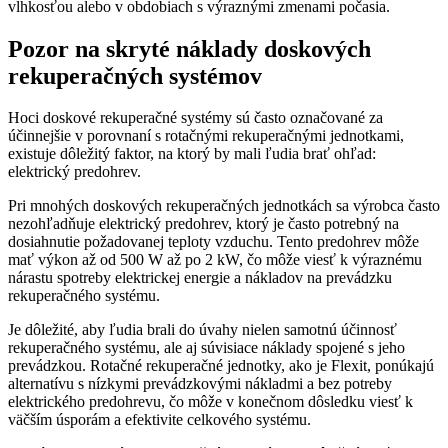
vlhkosťou alebo v obdobiach s výraznými zmenami počasia.
Pozor na skryté náklady doskových
rekuperačných systémov
Hoci doskové rekuperačné systémy sú často označované za
účinnejšie v porovnaní s rotačnými rekuperačnými jednotkami,
existuje dôležitý faktor, na ktorý by mali ľudia brať ohľad:
elektrický predohrev.
Pri mnohých doskových rekuperačných jednotkách sa výrobca často
nezohľadňuje elektrický predohrev, ktorý je často potrebný na
dosiahnutie požadovanej teploty vzduchu. Tento predohrev môže
mať výkon až od 500 W až po 2 kW, čo môže viesť k výraznému
nárastu spotreby elektrickej energie a nákladov na prevádzku
rekuperačného systému.
Je dôležité, aby ľudia brali do úvahy nielen samotnú účinnosť
rekuperačného systému, ale aj súvisiace náklady spojené s jeho
prevádzkou. Rotačné rekuperačné jednotky, ako je Flexit, ponúkajú
alternatívu s nízkymi prevádzkovými nákladmi a bez potreby
elektrického predohrevu, čo môže v konečnom dôsledku viesť k
väčším úsporám a efektivite celkového systému.