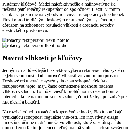
systémov kľúčové. Medzi najefektívnejšie a najinovatívnejšie
riešenia patrí rotačný rekuperátor od spoločnosti Flexit. V tomto
článku sa pozrieme na výhody rotačných rekuperačných jednotiek
Flexit oproti tradičným doskovým rekuperačným systémom, s
dôrazom na schopnosť regulácie vlhkosti a absenciu potreby
elektrického predohrevu.
Návrat vlhkosti je kľúčový
Jedným z najdôležitejších aspektov výberu rekuperačného systému
je jeho schopnosť riadiť úroveň vlhkosti vo vnútornom prostredí.
Doskové rekuperačné systémy, hoci sú schopné efektívne
rekuperovať teplo, majú často obmedzené možnosti riadenia
vlhkosti vzduchu. To môže viesť k problémom so vzduchom v
interiéri, ako je nadmerne suchý vzduch, čo môže byť priaznivé pre
rast plesní a baktérií.
Na rozdiel od toho rotačné rekuperačné jednotky Flexit ponúkajú
vynikajúcu schopnosť regulácie vlhkosti. Ich inovatívny dizajn
umožňuje účinne riadiť množstvo vlhkosti, ktoré sa vráti späť do
domu. Tento faktor je neoceniteľný, najmä v oblastiach so zvýšenou