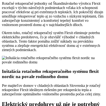
Rotačné rekuperačné jednotky od Škandinávskeho výrobcu Flexit
excelujú v týchto náročných podmienkach vďaka ich schopnosti
pracovať efektívne aj pri extrémnych teplotách. Ich pokročilý dizajn
umožňuje rekuperovať teplo aj zo vzduchu s nízkymi teplotami, čím
zabezpečuje konzistentný a komfortný tepelný komfort vo
vnútornom prostredí domu aj v najchladnejších dňoch.
Okrem toho, rotačný rekuperačný systém Flexit eliminuje potrebu
elektrického predohrevu, čo je obzvlášť výhodné v chladných
oblastiach. Tento faktor pomáha znížiť náklady na prevádzku
systému a zlepšuje energetickú efektívnosť domu aj v extrémnych
zimných podmienkach.
Inštalácia rotačného rekuperačného systému flexit
nordic na povale rodinného domu
Pre majiteľov domov v chladných oblastiach Slovenska je rotačný
rekuperátor Flexit ideálnym riešením pre rekuperáciu tepla a
zabezpečenie optimálneho vnútorného prostredia počas celej zimy.
Elektrický predohrev už nie je potrebný