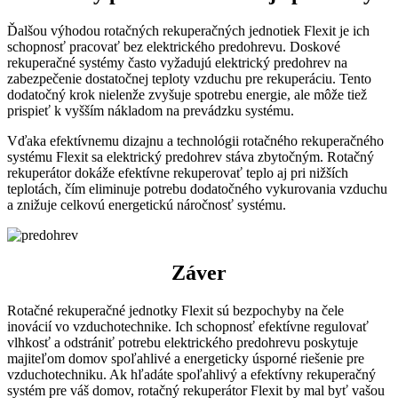
Ďalšou výhodou rotačných rekuperačných jednotiek Flexit je ich
schopnosť pracovať bez elektrického predohrevu. Doskové
rekuperačné systémy často vyžadujú elektrický predohrev na
zabezpečenie dostatočnej teploty vzduchu pre rekuperáciu. Tento
dodatočný krok nielenže zvyšuje spotrebu energie, ale môže tiež
prispieť k vyšším nákladom na prevádzku systému.
Vďaka efektívnemu dizajnu a technológii rotačného rekuperačného
systému Flexit sa elektrický predohrev stáva zbytočným. Rotačný
rekuperátor dokáže efektívne rekuperovať teplo aj pri nižších
teplotách, čím eliminuje potrebu dodatočného vykurovania vzduchu
a znižuje celkovú energetickú náročnosť systému.
Záver
Rotačné rekuperačné jednotky Flexit sú bezpochyby na čele
inovácií vo vzduchotechnike. Ich schopnosť efektívne regulovať
vlhkosť a odstrániť potrebu elektrického predohrevu poskytuje
majiteľom domov spoľahlivé a energeticky úsporné riešenie pre
vzduchotechniku. Ak hľadáte spoľahlivý a efektívny rekuperačný
systém pre váš domov, rotačný rekuperátor Flexit by mal byť vašou